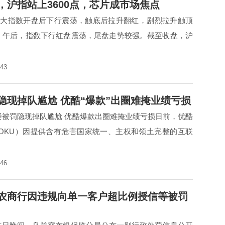
，沪指站上3600点，芯片成市场焦点
，三大指数开盘后下行震荡，触底后拉升翻红，剧烈拉升触顶
，午后，指数下行红盘震荡，尾盘走势较强。截至收盘，沪
:43
隐现掉队尴尬 优酷“爆款”出圈难掩业绩亏损
屡被罚隐现掉队尴尬 优酷爆款出圈难掩业绩亏损日前，优酷
YOKU）因提供含有危害国家统一、主权和领土完整的互联
:46
农商行因违规向单一客户超比例授信等被罚