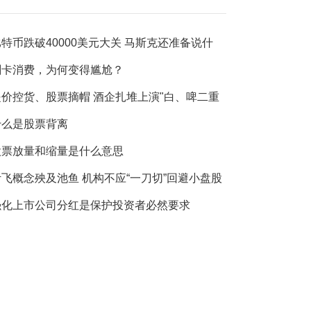
特币跌破40000美元大关 马斯克还准备说什
么？
刷卡消费，为何变得尴尬？
提价控货、股票摘帽 酒企扎堆上演"白、啤二重
"
什么是股票背离
股票放量和缩量是什么意思
叶飞概念殃及池鱼 机构不应“一刀切”回避小盘股
强化上市公司分红是保护投资者必然要求