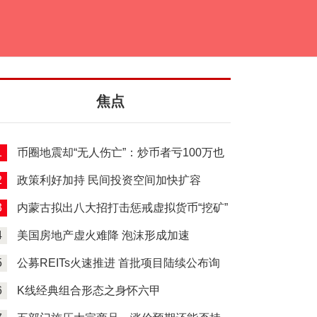
焦点
1
币圈地震却“无人伤亡”：炒币者亏100万也
要继续买
2
政策利好加持 民间投资空间加快扩容
3
内蒙古拟出八大招打击惩戒虚拟货币“挖矿”
4
美国房地产虚火难降 泡沫形成加速
5
公募REITs火速推进 首批项目陆续公布询
价结果
6
K线经典组合形态之身怀六甲