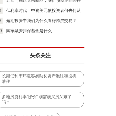
7
五部门施压大宗商品，涨价预期还能否持
续
8
低利率时代，中资美元债投资者何去何从
9
短期投资中我们为什么看好跨层交易？
0
国家融资担保基金是什么
头条关注
长期低利率环境容易助长资产泡沫和投机
炒作
多地房贷利率“涨价” 刚需族买房又难了
吗？