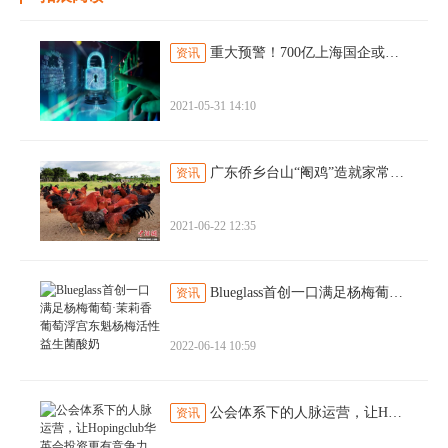
重大预警！700亿上海国企或损失83亿，牵出一堆大集团！白马股也现利空
资讯
2021-05-31 14:10
广东侨乡台山“阉鸡”造就家常美味
资讯
2021-06-22 12:35
​Blueglass首创一口满足杨梅葡萄·茉莉香葡萄浮宫东魁杨梅活性益生菌酸奶
资讯
2022-06-14 10:59
公会体系下的人脉运营，让Hopingclub华英会投资更有竞争力
资讯