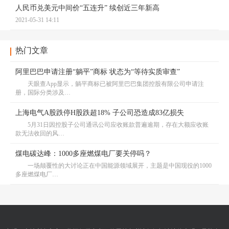
人民币兑美元中间价“五连升” 续创近三年新高
2021-05-31 14:11
热门文章
阿里巴巴申请注册“躺平”商标 状态为“等待实质审查”
天眼查App显示，躺平商标已被阿里巴巴集团控股有限公司申请注
册，国际分类涉及…
上海电气A股跌停H股跌超18% 子公司恐造成83亿损失
5月31日因控股子公司通讯公司应收账款普遍逾期，存在大额应收账
款无法收回的风…
煤电碳达峰：1000多座燃煤电厂要关停吗？
一场颠覆性的大讨论正在中国能源领域展开，主题是中国现役的1000
多座燃煤电厂…