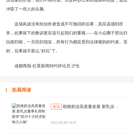
法估量的价值，我们不得而知。但这种炒出来的氛围和热度，显然
冲昏了一些人的头脑。
这场风波没有给抬价者造成不可挽回的后果，其应该感到庆
幸，此事留下的教训更应该引起我们的重视——在小众圈子里玩归
玩闹归闹，一旦回归现实，所有行为都应受到法律规则的约束。否
则，后果就不那么“好玩”了。
成都商报-红星新闻特约评论员 沪生
拓展阅读
助推奶业高质量发展 新乳业董事长席刚获评“四川十大经济影响力人物”
资讯
2022-06-06 14:01