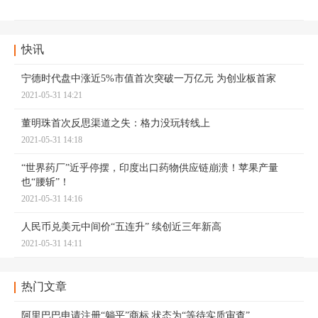
快讯
宁德时代盘中涨近5%市值首次突破一万亿元 为创业板首家
2021-05-31 14:21
董明珠首次反思渠道之失：格力没玩转线上
2021-05-31 14:18
“世界药厂”近乎停摆，印度出口药物供应链崩溃！苹果产量
也“腰斩”！
2021-05-31 14:16
人民币兑美元中间价“五连升” 续创近三年新高
2021-05-31 14:11
热门文章
阿里巴巴申请注册“躺平”商标 状态为“等待实质审查”