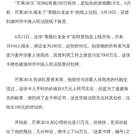
“芒果冰OL”在B站有着200万粉丝，是知名的游戏圈UP主。6月
初，芒果冰OL报名了“青眼白龙金卡”的线上法拍，6月18日，还曾
到滁州市中级人民法院线下验货。
6月21日，这张“青眼白龙金卡”在阿里拍卖上线开拍，共有
18104人报名，保证金为100元，起拍价80元。拍卖物的所有者为某
贪污案件涉案人张雨杰，其曾利用工作之便贪污近7000万元，这张
卡牌也被滁州市中级人民法院查封扣押。
芒果冰OL告诉红星资本局，他曾经与涉案人张雨杰的代购交
流过，这张卡入手时的价格在9万元人民币左右，但是为了逃避海
关的检查，便扔掉了盒子和证书，这也导致法院无法对其估价，仅
给出100元的评估价。
开拍前，芒果冰OL的心理价位是15万元，但很快，竞买价超
出了他的预估，几分钟后，便冲上了64万元。“这套卡牌，编号1之