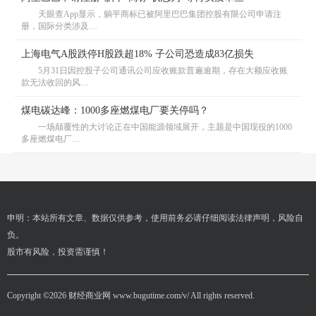
天眼查App显示，躺平商标已被阿里巴巴集团控股有限公司申请注
册，国际分类涉及…
上海电气A股跌停H股跌超18% 子公司恐造成83亿损失
5月31日因控股子公司通讯公司应收账款普遍逾期，存在大额应收账
款无法收回的风…
煤电碳达峰：1000多座燃煤电厂要关停吗？
一场颠覆性的大讨论正在中国能源领域展开，主题是中国现役的1000
多座燃煤电厂…
申明：本站所有文章、数据仅供参考，使用前务必请仔细阅读法律声明，风险自
负。
股市有风险，投资需谨慎！
Copyright ©
2026 财经商业网 www.bugutime.com/v/ All rights reserved.